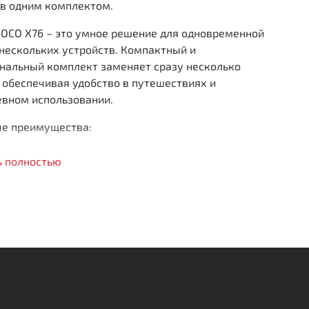
тв одним комплектом.
HOCO X76 – это умное решение для одновременной
нескольких устройств. Компактный и
нальный комплект заменяет сразу несколько
 обеспечивая удобство в путешествиях и
евном использовании.
е преимущества:
азъема в одном комплекте
– Lightning, Micro-USB и
ь полностью
 Type-C;
бство хранения
– компактная длина (0.8м + 0.2м)
естится в любую сумку
;
опасная зарядка
– поддерживает ток до 2А для всех
ключенных устройств
;
очный дизайн
– нейлоновая оплетка и алюминиевые
ъемы.
кие характеристики: