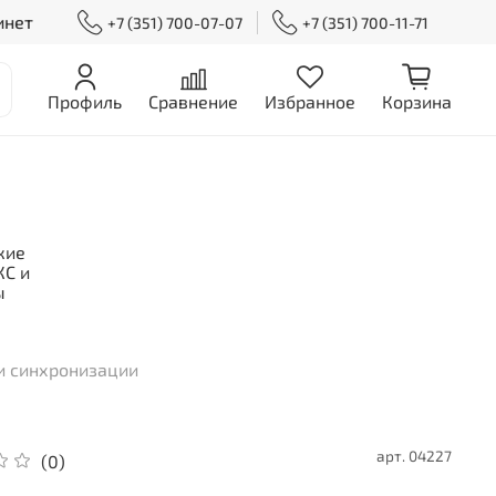
инет
+7 (351) 700-07-07
+7 (351) 700-11-71
Профиль
Сравнение
Избранное
Корзина
кие
С и
ы
и синхронизации
арт.
04227
(0)