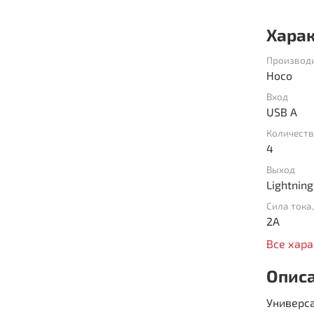
Хара
Производ
Hoco
Вход
USB A
Количест
4
Выход
Сила тока,
2A
Все хар
Опис
Универса