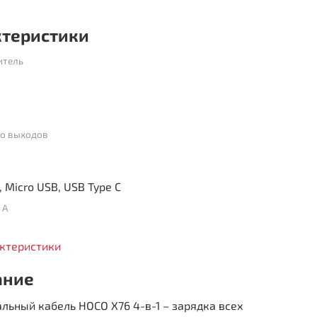
ктеристики
итель
во выходов
Lightning, Micro USB, USB Type C
 А
актеристики
ание
льный кабель HOCO X76 4-в-1 – зарядка всех