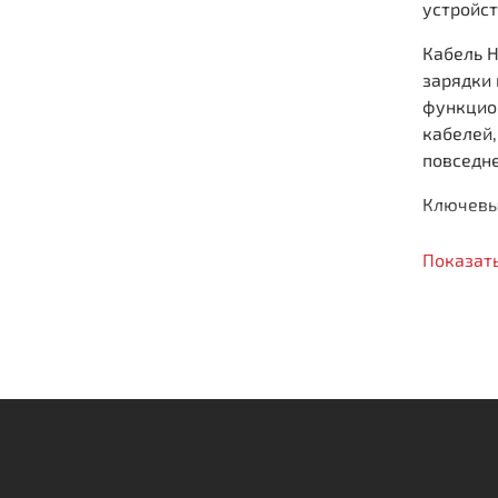
устройс
Кабель 
зарядки 
функцио
кабелей,
повседн
Ключевы
4 р
Показат
два
Удо
пом
Без
под
Пр
раз
Техничес