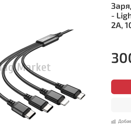
Заря
- Li
2A, 
30
Добав