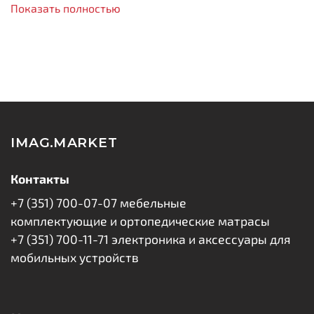
Показать полностью
Ключевые преимущества:
Удобная длина
– 3 метра для комфортного
использования дома, в офисе или автомобиле;
Стабильная зарядка и передача данных
–
п
оддерживает ток 2А для быстрой и безопасной
зарядки;
Прочность и гибкость
– TPE-оплетка и 102
IMAG.MARKET
медных провода в сердечнике обеспечивают
долгий срок слу
жбы
;
Контакты
Универсальность
–
совместим со всеми
+7 (351) 700-07-07 мебельные
устройствами Apple с разъемом Lightning 8-pin.
комплектующие и ортопедические матрасы
Технические характеристики:
+7 (351) 700-11-71 электроника и аксессуары для
мобильных устройств
Материал: TPE;
Разъемы: USB-A - Lightning;
Максимальная сила тока: 2A;
Максимальная мощность: 10W;