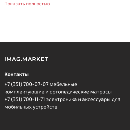
Показать полностью
Универсальная совместимость
– работает с
любыми зарядными устройствами и Power Bank,
оснащенными разъемом Type-C;
Передача данных и зарядка
– поддерживает
синхронизацию с ПК и стабильную зарядку с
мощностью
5W (1A);
Гибкость и прочность
– круглый кабель с
износостойкой оплеткой обеспечивает долгий
IMAG.MARKET
срок службы;
Компактность
– удобная длина 1 метр делает его
Контакты
идеальным для использования дома, в офисе или
+7 (351) 700-07-07 мебельные
в дороге;
Стильный дизайн
– классический белый цвет
комплектующие и ортопедические матрасы
гармонирует с техникой Apple.
+7 (351) 700-11-71 электроника и аксессуары для
мобильных устройств
Технические характеристики:
Материал: PVC;
Разъемы: USB-C - Lightning;