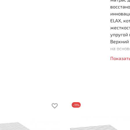
восстано
инновац
ELAX, ко
жесткос
упругой
Верхний 
на основ
окутывае
Показат
тела, по
ELAX Me
нагрузк
анатоми
выполнен
который
-11%
Бес
Кач
Мат
Выс