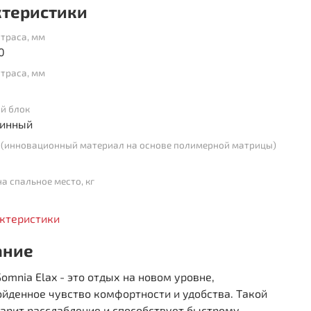
ктеристики
траса, мм
0
траса, мм
й блок
инный
 (инновационный материал на основе полимерной матрицы)
на спальное место, кг
актеристики
ание
omnia Elax - это отдых на новом уровне,
йденное чувство комфортности и удобства. Такой
арит расслабление и способствует быстрому