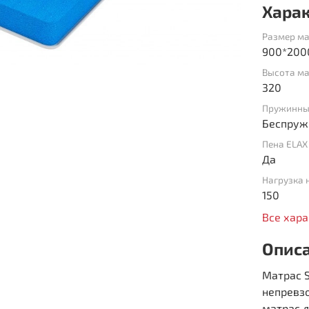
Хара
Размер ма
900*200
Высота ма
320
Пружинны
Беспруж
Пена ELAX
Да
Нагрузка 
150
Все хар
Опис
Матрас S
непревзо
матрас д