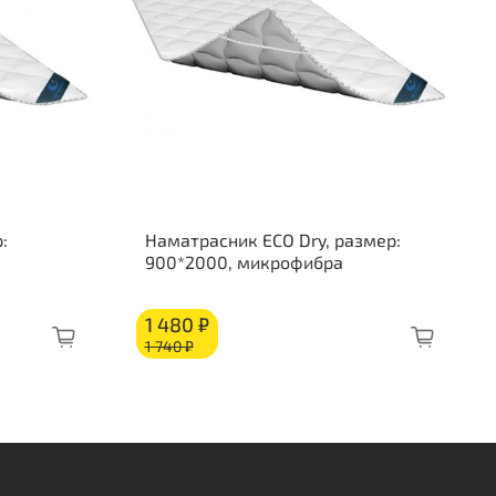
сота 320 мм
рузка на спальное место 150 кг
ткость стороны 1: средняя
ткость стороны 2: жесткая
о слоям:
овационный материал на основе полимерной
рицы ELAX Soft: 50 мм
:
Наматрасник ECO Dry, размер:
овационный материал на основе полимерной
900*2000, микрофибра
рицы ELAX Medium: 100 мм
овационный материал на основе полимерной
1 480 ₽
рицы ELAX Hard: 100 мм
1 740 ₽
лет
ъемный чехол
White Night
- это шикарный, мягкий
ол, выполненный в светло-сером, нежном как лунный
т цвете с темно-серым фирменным орнаментом.
миальный хлопковый жаккард, простеганный на
оаллергенной пене и волокне. Боковая часть матраса