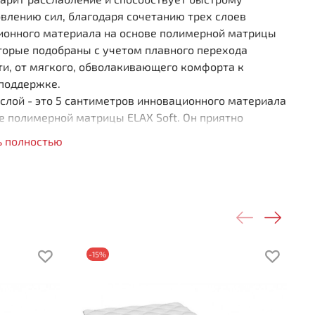
влению сил, благодаря сочетанию трех слоев
ионного материала на основе полимерной матрицы
торые подобраны с учетом плавного перехода
ти, от мягкого, обволакивающего комфорта к
 поддержке.
слой - это 5 сантиметров инновационного материала
е полимерной матрицы ELAX Soft. Он приятно
т тело во время сна, снимает напряжение со всего
ь полностью
зволяя быстрее расслабиться и заснуть. Материал
dium в среднем слое помогает лучше распределять
у, дарит ощущение комфорта и правильную
ческую поддержку тела. Нижний слой матраса
а из материала повышенной жесткости - ELAX Hard,
 служит надежной основой матраса.
-15%
пружинный (
на основе полимерной матрицы ELAX)
ественная поддержка позвоночника
рас с эффектом «памяти»
окая модель