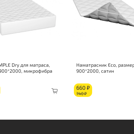
Вы
Наг
Жес
Жес
Состав п
Инн
мат
MPLE Dry для матраса,
Наматрасник Eco, размер
Инн
 900*2000, микрофибра
900*2000, сатин
мат
Инн
660 ₽
мат
740 ₽
Бур
Об
чех
све
Пре
гип