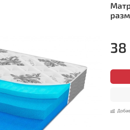
Матр
разм
38
Добав