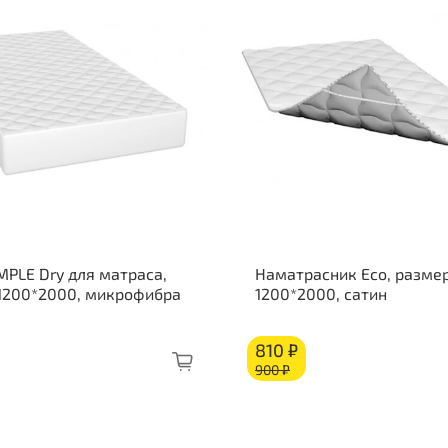
Стр
Кок
Изо
Бло
Изо
Кок
Стр
Кор
MPLE Dry для матраса,
Наматрасник Eco, размер
 1200*2000, микрофибра
1200*2000, сатин
810 ₽
900 ₽