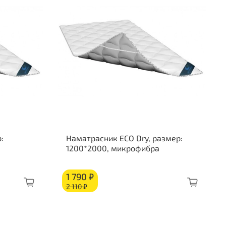
уттофайбер: 20 мм
осовое волокно: 20 мм
ляционный слой
к независимых пружин «Pocket Spring»
ляционный слой
осовое волокно: 20 мм
уттофайбер: 20 мм
об из ППУ
:
Наматрасник ECO Dry, размер:
1200*2000, микрофибра
1 790 ₽
2 110 ₽