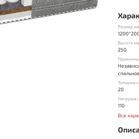
Хара
Размер ма
1200*20
Высота ма
250
Пружинны
Независи
спальное
Толщина к
20
Нагрузка 
110
Все хар
Опис