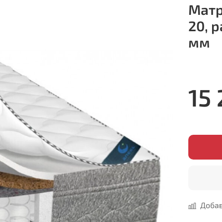
Матр
20, 
мм
15
Добав