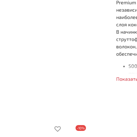
Premium 
независ
наиболее
слоя кок
В начин
струтто
волокон,
обеспеч
500
пру
Показат
Пов
Рав
Соч
Вы
Наг
Жес
Жес
-10%
Состав п