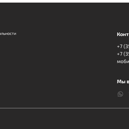
альности
Конт
+7 (
+7 (
моби
Мы в