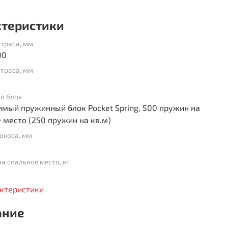
ктеристики
траса, мм
00
траса, мм
й блок
мый пружинный блок Pocket Spring, 500 пружин на
 место (250 пружин на кв.м)
окоса, мм
на спальное место, кг
актеристики
ание