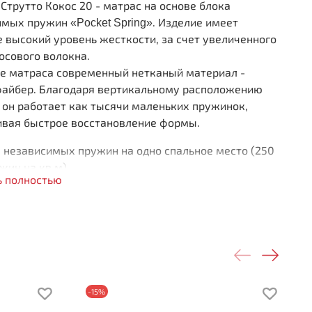
Струтто Кокос 20 - матрас на основе блока
имых пружин
. Изделие имеет
«Pocket Spring»
 высокий уровень жесткости, за счет увеличенного
осового волокна.
ке матраса современный нетканый материал -
файбер. Благодаря вертикальному расположению
 он работает как тысячи маленьких пружинок,
ивая быстрое восстановление формы.
 независимых пружин на одно спальное место (250
жин на кв.м)
ь полностью
ышенный уровень жесткости
номерное распределение нагрузки
етание натуральных и искусственных наполнителей
сота 250 мм
рузка на спальное место 110 кг
ткость стороны 1: жесткая
ткость стороны 2: жесткая
-15%
о слоям: