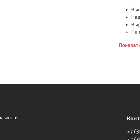
Выс
Над
Выр
Не 
Рав
Показат
Состав п
Кок
альности
Конт
+7 (
+7 (