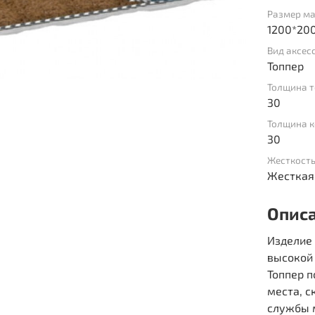
Размер ма
1200*20
Вид аксес
Топпер
Толщина т
30
Толщина к
30
Жесткость
Жесткая
Опис
Изделие 
высокой 
Топпер 
места, с
службы 