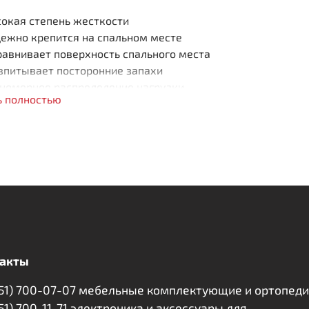
окая степень жесткости
ежно крепится на спальном месте
авнивает поверхность спального места
впитывает посторонние запахи
номерное распределение нагрузки
ь полностью
о слоям:
осовое волокно: 30 мм
акты
351) 700-07-07 мебельные комплектующие и ортопед
351) 700-11-71 электроника и аксессуары для