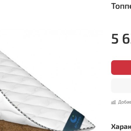
Топп
5 
Добав
Хара