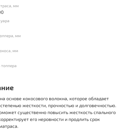
траса, мм
00
суара
оппера, мм
окоса, мм
 топпера
ание
на основе кокосового волокна, которое обладает
степенью жесткости, прочностью и долговечностью.
поможет существенно повысить жесткость спального
корректирует его неровности и продлить срок
матраса.