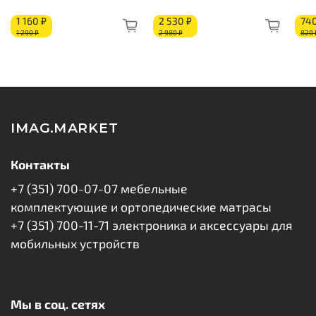
Пена с эффектом памяти «Memory Foam»: 40 мм
1 160 ₽
2 530 ₽
740
Кокосовое волокно:
1
0 мм
1 290 ₽
2 980 ₽
820 
Изоляционный слой
Блок независимых пружин «Pocket Spring»
Изоляционный слой
Кокосовое волокно:
1
0 мм
Перфорированный латекс: 30 мм
Короб из ППУ
IMAG.MARKET
Контакты
+7 (351) 700-07-07 мебельные
комплектующие и ортопедические матрасы
+7 (351) 700-11-71 электроника и аксессуары для
мобильных устройств
Мы в соц. сетях