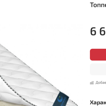
Топп
6 
Добав
Хара