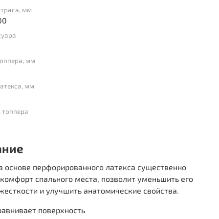
траса, мм
00
суара
оппера, мм
атекса, мм
 топпера
ание
на основе перфорированного латекса существенно
комфорт спального места, позволит уменьшить его
жесткости и улучшить анатомические свойства.
авнивает поверхность