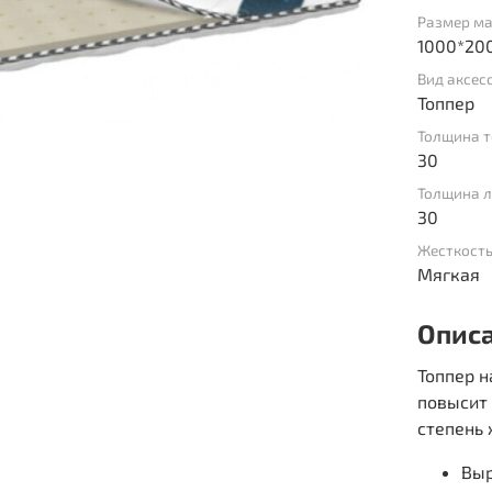
Размер ма
1000*20
Вид аксес
Топпер
Толщина т
30
Толщина л
30
Жесткость
Мягкая
Опис
Топпер 
повысит 
степень 
Выр