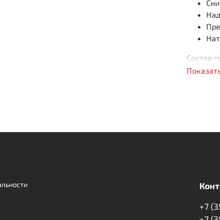
Сн
Над
Пре
Нат
Состав п
Показат
Пер
альности
Конт
+7 (
+7 (