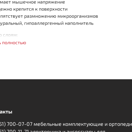
имает мышечное напряжение
ежно крепится к поверхности
пятствует размножению микроорганизмов
уральный, гипоаллергенный наполнитель
о слоям:
ь полностью
форированный латекс: 30 мм
акты
351) 700-07-07 мебельные комплектующие и ортопед
351) 700-11-71 электроника и аксессуары для