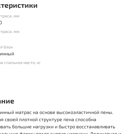
ктеристики
траса, мм
0
траса, мм
й блок
инный
на спальное место, кг
ь
ание
инный матрас на основе высокоэластичной пены.
я своей плотной структуре пена способна
вать большие нагрузки и быстро восстанавливать
альную форму после снятия нагрузки. Деликатная и