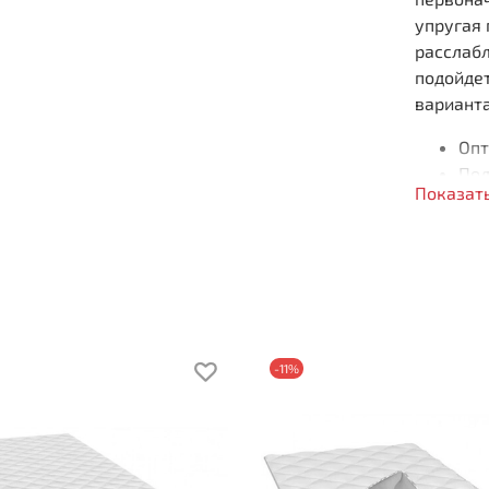
упругая
расслаб
подойдет
варианта
Опт
Под
Показат
Отс
Сн
Гип
Выс
Наг
Жес
Жес
-11%
Состав п
Выс