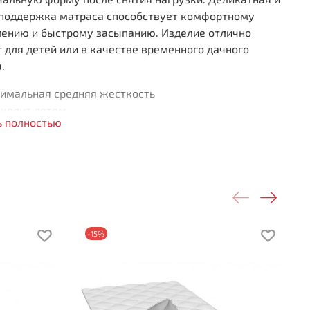
 поддержка матраса способствует комфортному
лению и быстрому засыпанию. Изделие отлично
 для детей или в качестве временного дачного
.
имальная средняя жесткость
ходит детям
ь полностью
утствие пружин
имает мышечное напряжение
оаллергенные материалы
ота 170 мм
рузка на спальное место 90 кг
ткость стороны 1: средняя
ткость стороны 2: средняя
-15%
о слоям:
окоэластичная пена: 150 мм