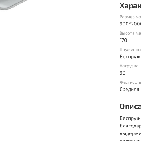
Хара
Размер ма
900*200
Высота ма
170
Пружинны
Беспруж
Нагрузка 
90
Жесткост
Средняя
Опис
Беспруж
Благодар
выдержи
первонач