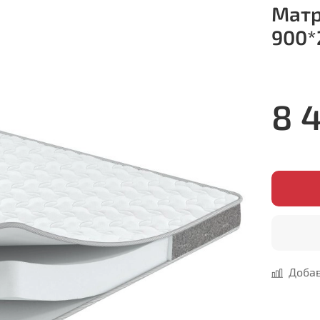
Матр
900*
8 
Добав