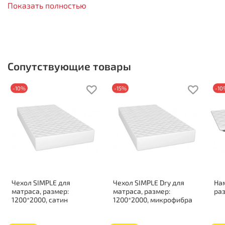
Показать полностью
Нагрузка на спальное место 90 кг
Жесткость стороны 1: средняя
Жесткость стороны 2: средняя
Состав по слоям:
Сопутствующие товары
Пенополиуретан: 20 мм
Термовойлок
-10%
-15%
-10
Блок независимых пружин «Pocket Spring»
Термовойлок
Пенополиуретан: 20 мм
Короб из ППУ
Чехол SIMPLE для
Чехол SIMPLE Dry для
На
матраса, размер:
матраса, размер:
раз
1200*2000, сатин
1200*2000, микрофибра