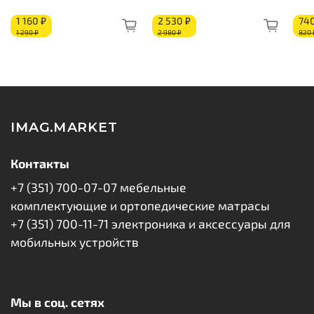
Жесткость стороны 1: средняя
Жесткость стороны 2: средняя
1 160 ₽
2 530 ₽
740
1 290 ₽
2 980 ₽
820 
Состав по слоям:
Перфорированный латекс 20 мм
Кокосовое волокно: 10 мм
Изоляционный слой
Блок независимых пружин «Pocket Spring»
IMAG.MARKET
Изоляционный слой
Кокосовое волокно: 10 мм
Контакты
Перфорированный латекс 20 мм
+7 (351) 700-07-07 мебельные
Короб из ППУ
комплектующие и ортопедические матрасы
Бурлет
+7 (351) 700-11-71 электроника и аксессуары для
мобильных устройств
Мы в соц. сетях