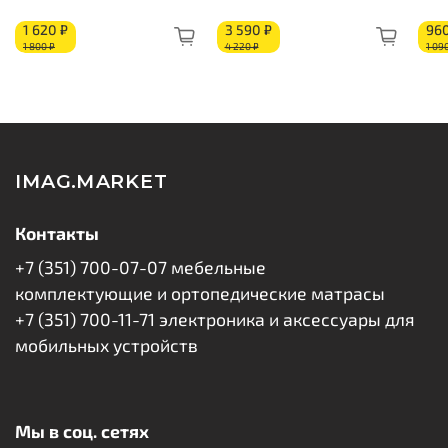
Жесткость стороны 1: мягкая
Жесткость стороны 2: средняя
1 620 ₽
3 590 ₽
960
1 800 ₽
4 220 ₽
1 09
Состав по слоям:
Ортопедическая пена: 15 мм
Изоляционный слой
Блок независимых пружин «Pocket Spring»
Изоляционный слой
IMAG.MARKET
Кокосовое волокно: 10 мм
Ортопедическая пена: 15 мм
Контакты
Короб из ППУ
+7 (351) 700-07-07 мебельные
Бурлет
комплектующие и ортопедические матрасы
+7 (351) 700-11-71 электроника и аксессуары для
мобильных устройств
Мы в соц. сетях