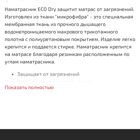
Наматрасник ECO Dry защитит матрас от загрязнений.
Изготовлен из ткани "микрофибра" - это специальная
мембранная ткань из прочного дышащего
водонепроницаемого махрового трикотажного
полотна с полиуретановым покрытием. Изделие легко
крепится и поддается стирке. Наматрасник крепится
на матрасе благодаря резинкам расположенным по
углам наматрасника.
Защищает от загрязнений
Крепление: «резинки по углам»
Показать полностью
Легко поддаётся стирке
Сохраняет чистоту
Приятный на ощупь чехол
Воздухопроницаемость