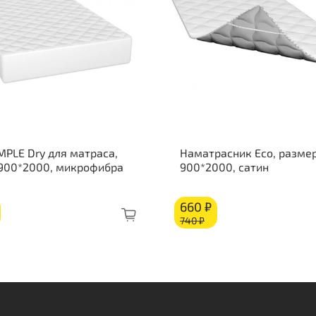
Изо
Кок
Пен
Кор
MPLE Dry для матраса,
Наматрасник Eco, размер
 900*2000, микрофибра
900*2000, сатин
660 ₽
740 ₽