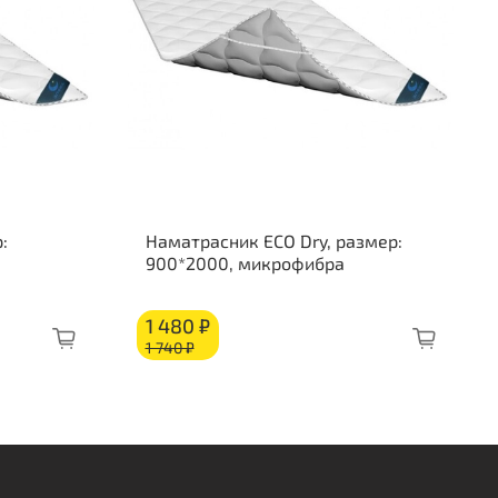
ляционный слой
осовое волокно: 10 мм
ополиуретан: 20 мм
об из ППУ
:
Наматрасник ECO Dry, размер:
900*2000, микрофибра
1 480 ₽
1 740 ₽