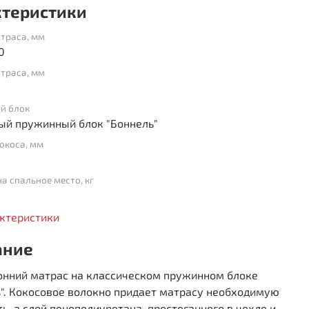
ктеристики
траса, мм
0
траса, мм
й блок
ый пружинный блок "Боннель"
окоса, мм
на спальное место, кг
актеристики
ание
онний матрас на классическом пружинном блоке
". Кокосовое волокно придает матрасу необходимую
ь, а слой пенополиуретана, простеганного в чехле и