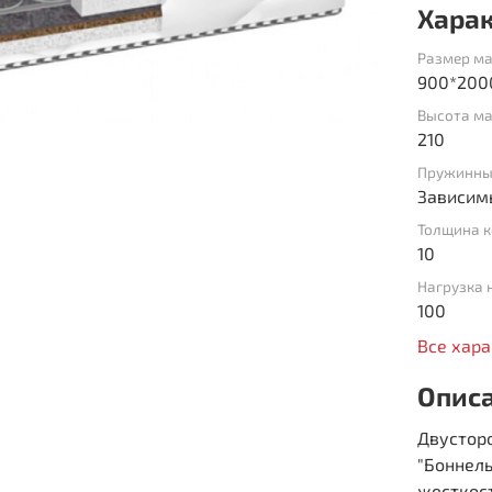
Хара
Размер ма
900*200
Высота ма
210
Пружинны
Зависим
Толщина к
10
Нагрузка 
100
Все хар
Опис
Двустор
"Боннель
жесткост