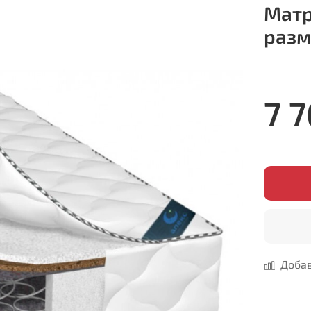
Матр
разм
7 
Добав