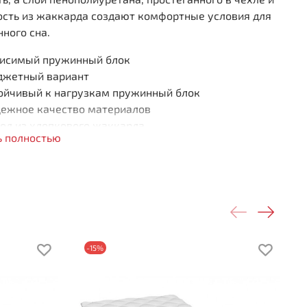
ость из жаккарда создают комфортные условия для
ного сна.
исимый пружинный блок
джетный вариант
ойчивый к нагрузкам пружинный блок
ежное качество материалов
ол из хлопкового жаккарда
ь полностью
ота 210 мм
рузка на спальное место 100 кг
ткость стороны 1: средняя
ткость стороны 2: средняя
о слоям:
ополиуретан: 20 мм
-15%
осовое волокно: 10 мм
ляционный слой
жинный блок «Боннель»