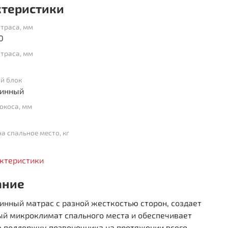
ктеристики
траса, мм
0
траса, мм
й блок
инный
окоса, мм
на спальное место, кг
актеристики
ание
нный матрас с разной жесткостью сторон, создает
ый микроклимат спального места и обеспечивает
 поддержку позвоночника на протяжении всего