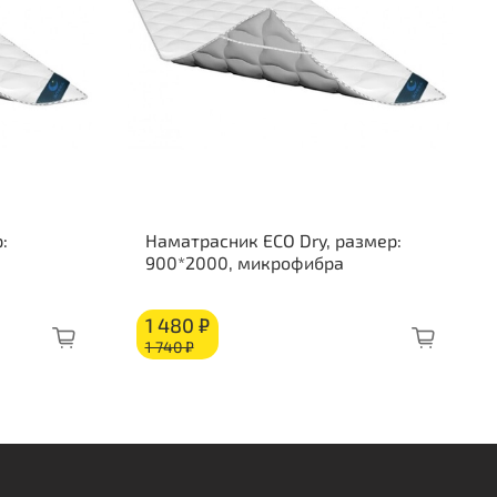
ткость стороны 1: средняя
ткость стороны 2: жесткая
о слоям:
окоэластичная пена: 100 мм
осовое волокно: 10 мм
:
Наматрасник ECO Dry, размер:
900*2000, микрофибра
1 480 ₽
1 740 ₽