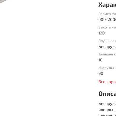
Хара
Размер ма
900*200
Высота ма
120
Пружинны
Беспруж
Толщина к
10
Нагрузка 
90
Все хар
Опис
Беспружи
идеальн
хорошую