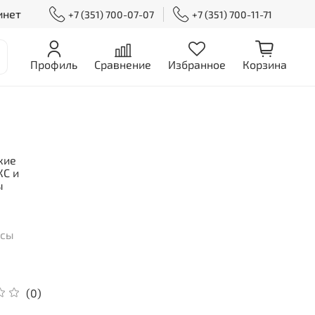
инет
+7 (351) 700-07-07
+7 (351) 700-11-71
Профиль
Сравнение
Избранное
Корзина
кие
С и
ы
асы
(0)