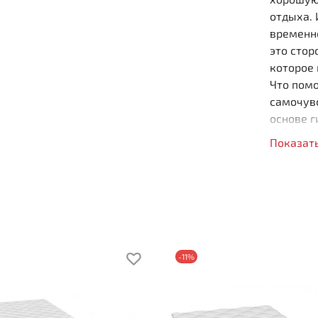
отдыха. 
временно
это стор
которое
Что пом
самочувс
основе г
давление
Показат
комфорт
Данный 
рисунко
Опт
Под
Отс
-11%
Раз
Гип
Выс
Наг