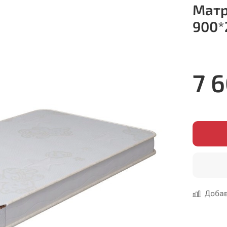
Матр
900*
7 
Добав