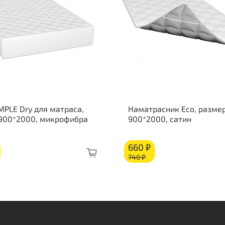
Жес
Жес
Состав п
Выс
Кок
MPLE Dry для матраса,
Наматрасник Eco, размер
 900*2000, микрофибра
900*2000, сатин
660 ₽
740 ₽