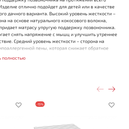
Изделие отлично подойдет для детей или в качестве
го дачного варианта. Высокий уровень жесткости –
она на основе натурального кокосового волокна,
 придает матрасу упругую поддержку позвоночника.
огает снять напряжение с мышц и улучшить утреннее
твие. Средний уровень жесткости – сторона на
ипоаллергенной пены, которая снижает обратное
, быстро восстанавливает форму и способствует
ь полностью
ному отдыху.
матрас уже идёт в чехле с особенным детским
м.
имальная средняя жесткость
ходит детям
утствие пружин
-15%
ная жесткость сторон
оаллергенные материалы
ота 120 мм
рузка на спальное место 90 кг