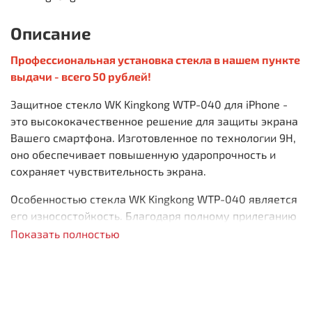
Описание
Профессиональная установка стекла в нашем пункте
выдачи - всего 50 рублей!
Защитное стекло WK Kingkong WTP-040 для iPhone -
это высококачественное решение для защиты экрана
Вашего смартфона. Изготовленное по технологии 9H,
оно обеспечивает повышенную ударопрочность и
сохраняет чувствительность экрана.
Особенностью стекла WK Kingkong WTP-040 является
его износостойкость. Благодаря полному прилеганию
и полноклеевой сцепке с экраном, стекло
Показать полностью
обеспечивает надежную защиту от царапин и сколов.
Специальное олеофобное покрытие стекла
предотвращает появление отпечатков пальцев и
грязи на экране при интенсивном использовании