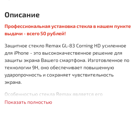
Описание
Профессиональная установка стекла в нашем пункте
выдачи - всего 50 рублей!
Защитное стекло Remax GL-83 Corning HD усиленное
для iPhone - это высококачественное решение для
защиты экрана Вашего смартфона. Изготовленное по
технологии 9H, оно обеспечивает повышенную
ударопрочность и сохраняет чувствительность
экрана.
Особенностью стекла Remax является его
износостойкость. Благодаря полному прилеганию и
Показать полностью
полноклеевой сцепке с экраном, стекло обеспечивает
надежную защиту от царапин и сколов.
Специальное олеофобное покрытие стекла
предотвращает появление отпечатков пальцев и