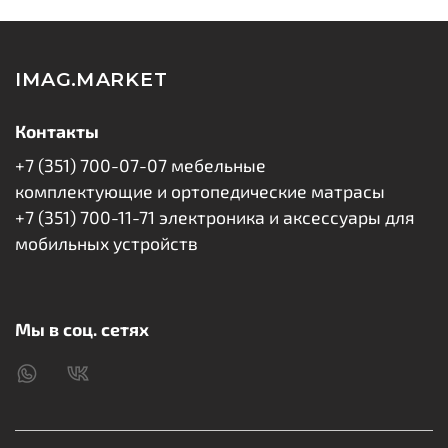
грязи на экране при интенсивном использовании
смартфона.
IMAG.MARKET
В комплект входит само защитное стекло, салфетки и
стикеры для удаления пыли.
Контакты
Надежная плотная упаковка гарантирует сохранность
+7 (351) 700-07-07 мебельные
товара при транспортировке.
комплектующие и ортопедические матрасы
+7 (351) 700-11-71 электроника и аксессуары для
мобильных устройств
Мы в соц. сетях