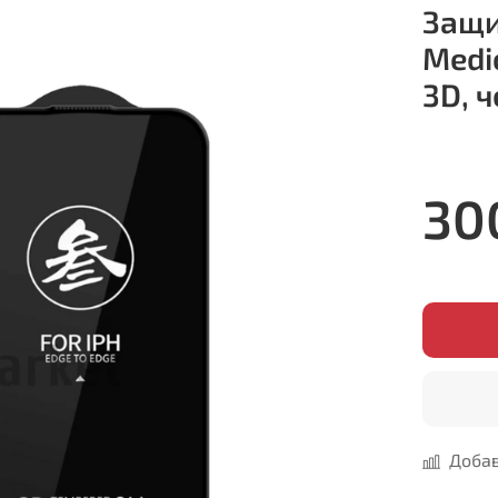
Защи
Medic
3D, 
30
Добав