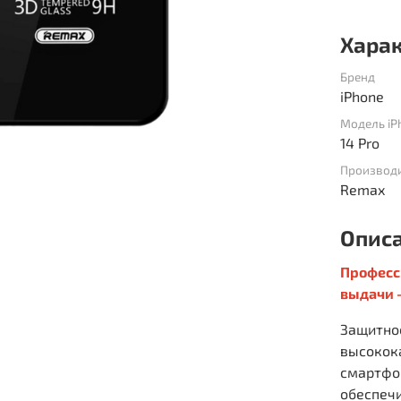
Хара
Бренд
iPhone
Модель iP
14 Pro
Производ
Remax
Опис
Професс
выдачи -
Защитное
высокок
смартфон
обеспеч