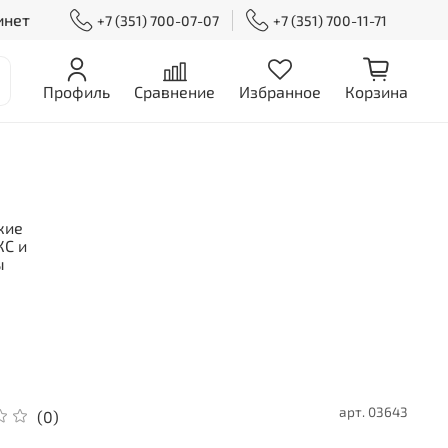
инет
+7 (351) 700-07-07
+7 (351) 700-11-71
Профиль
Сравнение
Избранное
Корзина
кие
С и
ы
арт.
03643
(0)