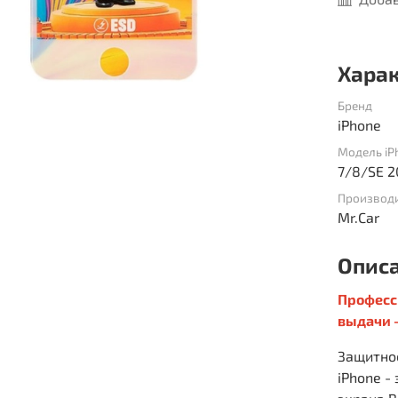
Хара
Бренд
iPhone
Модель iP
7/8/SE 
Производ
Mr.Car
Опис
Професс
выдачи -
Защитное
iPhone -