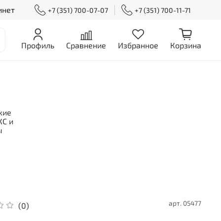
инет
+7 (351) 700-07-07
+7 (351) 700-11-71
Профиль
Сравнение
Избранное
Корзина
кие
С и
ы
арт.
05477
(0)