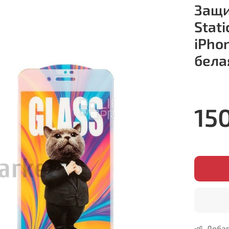
Защи
Stat
iPho
бела
15
Добав