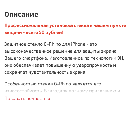
Описание
Профессиональная установка стекла в нашем пункте
выдачи - всего 50 рублей!
Защитное стекло G-Rhino для iPhone - это
высококачественное решение для защиты экрана
Вашего смартфона. Изготовленное по технологии 9H,
оно обеспечивает повышенную ударопрочность и
сохраняет чувствительность экрана.
Особенностью стекла G-Rhino является его
износостойкость. Благодаря полному прилеганию и
полноклеевой сцепке с экраном, стекло обеспечивает
Показать полностью
надежную защиту от царапин и сколов.
Специальное олеофобное покрытие стекла
предотвращает появление отпечатков пальцев и
грязи на экране при интенсивном использовании