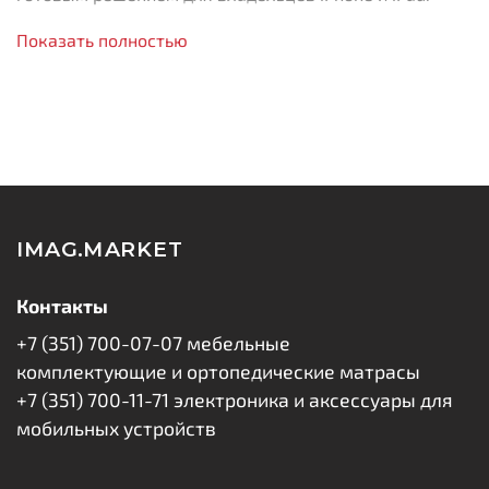
Ключевые преимущества:
Показать полностью
Оптимальная мощность
– выход 5V/2A (10W)
для эффективной зарядки;
Полная совместимость
– идеально подходит для
iPhone, iPad и других устройств с Lightning;
Безопасность
– защита от перегрева,
перегрузки и короткого замыкания;
Комплектация
– включает сертифицированный
IMAG.MARKET
кабель Lightning 8-pin;
Компактность
– один из самых миниатюрных
Контакты
адаптеров.
+7 (351) 700-07-07 мебельные
В комплекте:
комплектующие и ортопедические матрасы
+7 (351) 700-11-71 электроника и аксессуары для
Сетевое зарядное устройство (1×USB-A, 10W);
мобильных устройств
Кабель USB - Lightning
(1 м).
Технические характеристики: