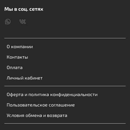
Входное напряжение: 100-240V;
Мы в соц. сетях
Выходное напряжение: 5V/2A;
Выходная мощность: 10
W;
Материал корпуса:
ABS+PC (огнестойкий)
;
Цвет: белый
.
О компании
Надежное и компактное зарядное устройство WK
Design WP-U118i – отличный выбор для дома, офиса и
Контакты
путешествий. Обеспечивает быструю и безопасную
Оплата
зарядку ваших устройств.
Личный кабинет
Оферта и политика конфиденциальности
Пользовательское соглашение
Условия обмена и возврата