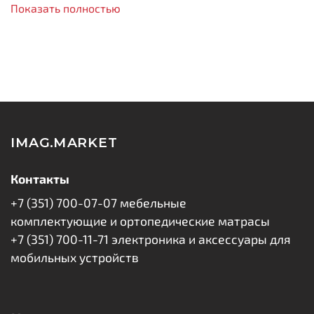
Быстрая зарядка PD20W
– поддерживает
Показать полностью
технологии Power Delivery, Quick Charge и другие
протоколы быстрой зарядки;
Универсальность
– совместимо с iPhone (8 и
новее), iPad, смартфонами Android и другими
устройствами;
Интеллектуальная защита
– многоуровневая
система безопасности от перегрева, перегрузки
и короткого замыкания;
IMAG.MARKET
Умная идентификация
– автоматически
определяет подключенное устройство и
Контакты
подбирает оптимальный режим зарядки;
+7 (351) 700-07-07 мебельные
Надежность
– огнестойкий корпус из ABS+PC
пластика и европейская вилка.
комплектующие и ортопедические матрасы
+7 (351) 700-11-71 электроника и аксессуары для
В комплекте:
мобильных устройств
Сетевое зарядное устройство (1×USB-C, 20W).
Технические характеристики: