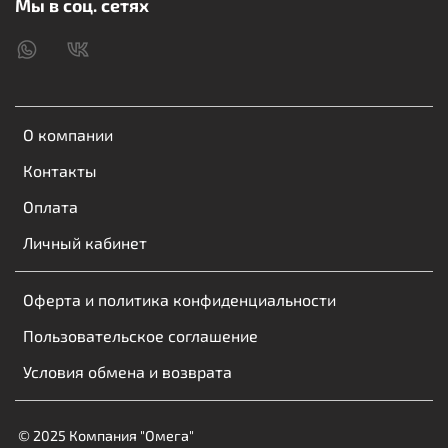
Мы в соц. сетях
Технические характеристики:
Входное напряжение: 100-240V;
Выходное напряжение: 5V/3A;
Выходная мощность: 30
W;
О компании
Поддержка: PD3.0, QC3.0;
Материал корпуса: ABS+PC (огнестойкий)
;
Контакты
Цвет: белый
.
Оплата
BOROFONE BAS45A Potential сочетает в себе
Личный кабинет
мощность 30W, передовые технологии зарядки и
эргономичный дизайн – идеальный выбор для ваших
Оферта и политика конфиденциальности
устройств.
Пользовательское соглашение
Условия обмена и возврата
© 2025 Компания "Омега"