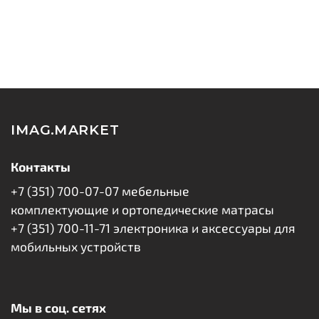
- Назначение: для ноутбука
- Форм-фактор: SO-DIMM
- Тип памяти: DDR3
- Частота, MHz: 1333
- Стандарт памяти: PC-10600; PC3-10600
IMAG.MARKET
- Общий объем, гигабайт: 8
Контакты
- Количество модулей в комплекте: 1
+7 (351) 700-07-07 мебельные
- Объем одного модуля, гигабайт: 8
комплектующие и ортопедические матрасы
+7 (351) 700-11-71 электроника и аксессуары для
Спецификация модуля:
мобильных устройств
- Пропускная способность, Мегабит/с: 10600
- Количество контактов: 204
Мы в соц. сетях