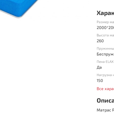
Хара
Размер ма
2000*20
Высота ма
260
Пружинны
Беспруж
Пена ELAX
Да
Нагрузка 
150
Все хар
Опис
Матрас 