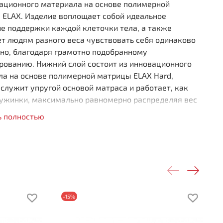
вационного материала на основе полимерной
 ELAX. Изделие воплощает собой идеальное
е поддержки каждой клеточки тела, а также
т людям разного веса чувствовать себя одинаково
но, благодаря грамотно подобранному
рованию. Нижний слой состоит из инновационного
ла на основе полимерной матрицы ELAX Hard,
служит упругой основой матраса и работает, как
ужинки, максимально равномерно распределяя вес
 Верхний слой - инновационный материал ELAX
ь полностью
 он обеспечивает отличные анатомические и
ческие свойства матраса.
пружинный (
на основе полимерной матрицы ELAX)
ественная поддержка позвоночника
рас с эффектом «памяти»
сота 260 мм
-15%
рузка на спальное место 150 кг
ткость стороны 1: средняя