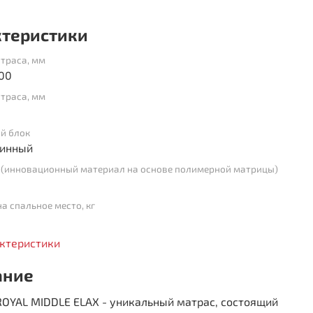
ктеристики
траса, мм
00
траса, мм
й блок
инный
 (инновационный материал на основе полимерной матрицы)
на спальное место, кг
актеристики
ание
ROYAL MIDDLE ELAX - уникальный матрас, состоящий