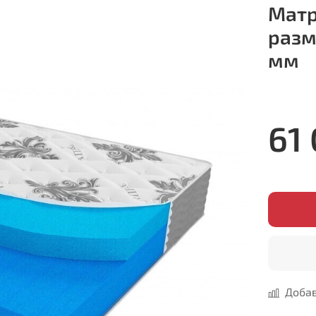
Матр
разм
мм
61
Добав