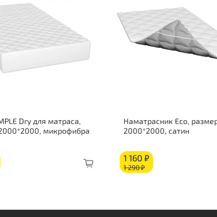
Жес
Состав п
Инн
мат
Инн
мат
Бур
Об
чех
MPLE Dry для матраса,
Наматрасник Eco, размер
све
 2000*2000, микрофибра
2000*2000, сатин
Пре
гип
1 160 ₽
- п
1 290 ₽
про
доп