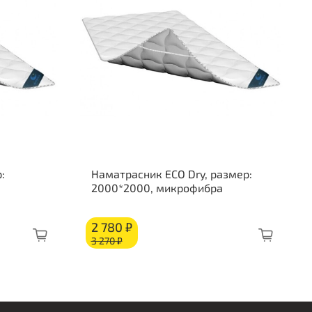
ткость стороны 2: жесткая
о слоям:
овационный материал на основе полимерной
рицы ELAX Medium: 100 мм
овационный материал на основе полимерной
рицы ELAX Hard: 100 мм
лет
ъемный чехол
White Night
- это шикарный, мягкий
ол, выполненный в светло-сером, нежном как лунный
:
Наматрасник ECO Dry, размер:
т цвете с темно-серым фирменным орнаментом.
2000*2000, микрофибра
миальный хлопковый жаккард, простеганный на
оаллергенной пене и волокне. Боковая часть матраса
2 780 ₽
рочная, износостойкая мебельная рогожка,
3 270 ₽
стеганная на пене и волокне, что даёт
олнительную защиту по периметру.