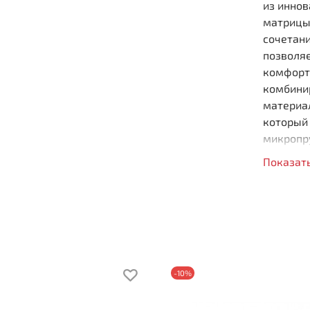
из инно
матрицы
сочетани
позволяе
комфорт
комбини
материа
который 
микропр
спящего.
Показат
Medium,
ортопеди
Бес
Кач
Мат
Вы
-10%
Наг
Жес