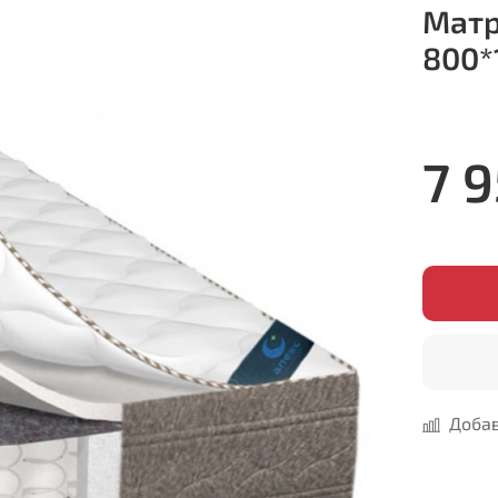
Матр
800*
7 
Добав