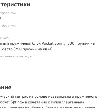
ктеристики
траса, мм
0
траса, мм
й блок
мый пружинный блок Pocket Spring, 500 пружин на
 место (250 пружин на кв.м)
на спальное место, кг
ь
ание
ический матрас на основе независимого пружинного
в сочетании с гипоаллергенным
ocket Spring»
лом - струттофайбером. Данная модель отличается