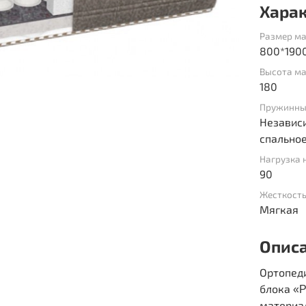
Хара
Размер ма
800*190
Высота ма
180
Пружинны
Независи
спальное
Нагрузка 
90
Жесткост
Мягкая
Опис
Ортопед
блока
«P
материа