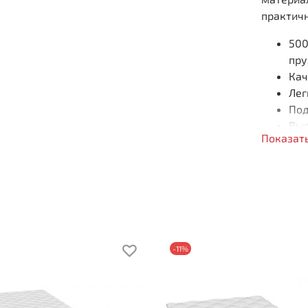
практич
500
пру
Кач
Лег
Под
Выс
Показат
Наг
Жес
Жес
Состав п
Стр
Изо
-11%
Бло
Изо
Стр