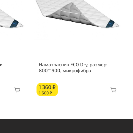
об из ППУ
:
Наматрасник ECO Dry, размер:
800*1900, микрофибра
1 360 ₽
1 600 ₽