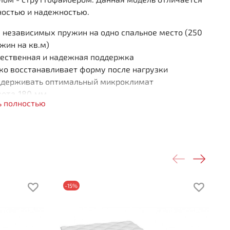
ностью и надежностью.
 независимых пружин на одно спальное место (250
жин на кв.м)
ественная и надежная поддержка
ко восстанавливает форму после нагрузки
держивать оптимальный микроклимат
ота 180 мм
ь полностью
рузка на спальное место 90 кг
ткость стороны 1: мягкая
ткость стороны 2: мягкая
о слоям:
уттофайбер: 20 мм
ляционный слой
-15%
к независимых пружин «Pocket Spring»
ляционный слой
уттофайбер: 20 мм