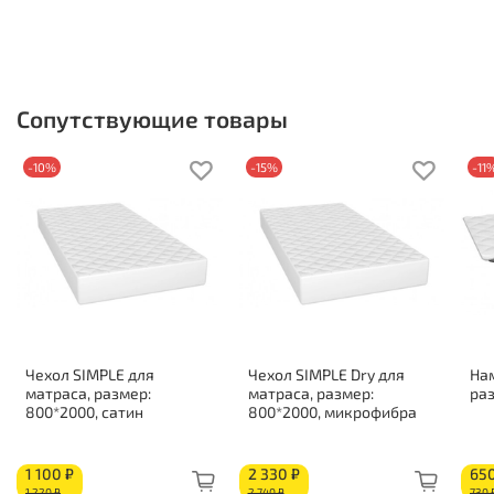
Отсутствие пружин
Чехол из хлопкового жаккарда
Гипоаллергенные материалы
Высота 140 мм
Сопутствующие товары
Нагрузка на спальное место 90 кг
Жесткость стороны 1: средняя
-10%
-15%
-11
Жесткость стороны 2: средняя
Состав по слоям:
Высокоэластичная пена: 100 мм
Чехол SIMPLE для
Чехол SIMPLE Dry для
На
матраса, размер:
матраса, размер:
раз
800*2000, сатин
800*2000, микрофибра
1 100 ₽
2 330 ₽
650
1 220 ₽
2 740 ₽
730 