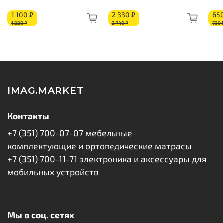
Пена с эффектом памяти «Memory Foam»: 40 мм
1 100 ₽
2 330 ₽
650
Короб из ППУ
1 220 ₽
2 740 ₽
730 
IMAG.MARKET
Контакты
+7 (351) 700-07-07 мебельные
комплектующие и ортопедические матрасы
+7 (351) 700-11-71 электроника и аксессуары для
мобильных устройств
Мы в соц. сетях