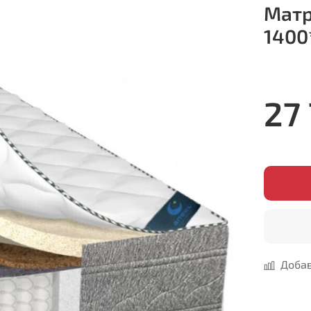
Матр
1400
27
Добав