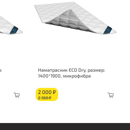
ткость стороны 2: средняя
о слоям:
а с эффектом памяти «Memory Foam»: 40 мм
осовое волокно: 10 мм
ляционный слой
к независимых пружин «Multipocket»
ляционный слой
а с эффектом памяти «Memory Foam»: 40 мм
:
Наматрасник ECO Dry, размер:
об из ППУ
1400*1900, микрофибра
2 000 ₽
2 360 ₽