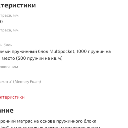
ктеристики
траса, мм
00
траса, мм
й блок
мый пружинный блок Multipocket, 1000 пружин на
 место (500 пружин на кв.м)
окоса, мм
амяти" (Memory Foam)
актеристики
ание
оронний матрас на основе пружинного блока
cket", с максимально плотным расположением