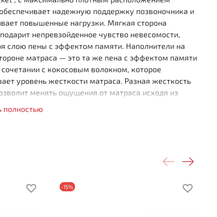
 обеспечивает надежную поддержку позвоночника и
вает повышенные нагрузки. Мягкая сторона
 подарит непревзойденное чувство невесомости,
ря слою пены с эффектом памяти. Наполнители на
тороне матраса — это та же пена с эффектом памяти
 сочетании с кокосовым волокном, которое
ает уровень жесткости матраса. Разная жесткость
озволит менять ощущения от матраса исходя из
тений.
ь полностью
0 независимых пружин на одно спальное место (500
жин на кв.м)
ная жесткость сторон
ект невесомости
птируется под анатомические особенности тела
чшенная поддержка
-15%
сота 270 мм
рузка на спальное место 110 кг
ткость стороны 1: мягкая