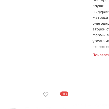
пружин,
выдержи
матраса
благода
второй с
формы в
увеличив
сторон п
предпоч
Показат
100
пру
Раз
Эфф
Ада
Улу
-10%
Вы
Наг
Жес