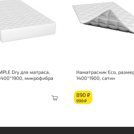
Жес
Состав п
Пен
Кок
Изо
Бло
Изо
Пен
MPLE Dry для матраса,
Наматрасник Eco, размер
Кор
1400*1900, микрофибра
1400*1900, сатин
890 ₽
990 ₽