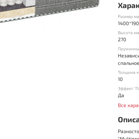
Хара
Размер ма
1400*19
Высота ма
270
Пружинны
Независи
спальное
Толщина к
10
Эффект "П
Да
Все хар
Опис
Разност
"Multipo