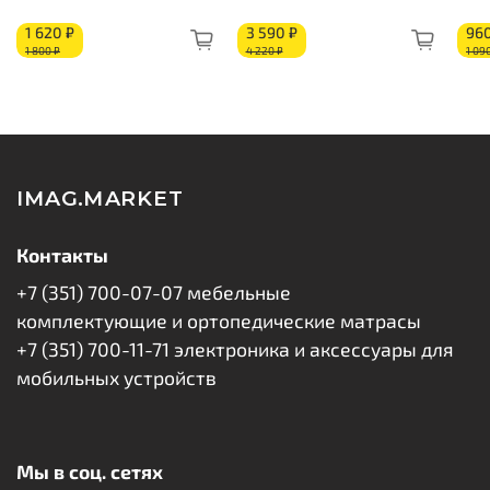
Блок независимых пружин «Multipocket»
1 620 ₽
3 590 ₽
960
Изоляционный слой
1 800 ₽
4 220 ₽
1 09
Кокосовое волокно: 10 мм
Перфорированный латекс: 30 мм
Короб из ППУ
IMAG.MARKET
Контакты
+7 (351) 700-07-07 мебельные
комплектующие и ортопедические матрасы
+7 (351) 700-11-71 электроника и аксессуары для
мобильных устройств
Мы в соц. сетях