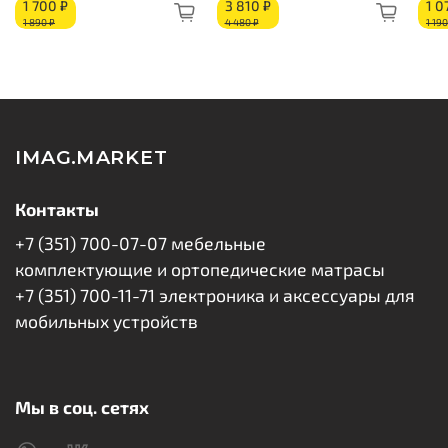
1 700 ₽
3 810 ₽
1 0
1 890 ₽
4 480 ₽
1 190
Ортопедическая угольная пена Flex Foam 30 мм
Изоляционный слой
Блок независимых пружин «Pocket Spring»
Изоляционный слой
Ортопедическая угольная пена Flex Foam 30 мм
Короб из ППУ
IMAG.MARKET
Бурлет
Контакты
+7 (351) 700-07-07 мебельные
комплектующие и ортопедические матрасы
+7 (351) 700-11-71 электроника и аксессуары для
мобильных устройств
Мы в соц. сетях