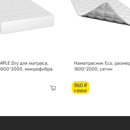
Наг
Жес
Жес
Состав п
Орт
Cor
Изо
MPLE Dry для матраса,
Наматрасник Eco, размер
Бло
 1600*2000, микрофибра
1600*2000, сатин
Изо
Cor
960 ₽
Орт
1 090 ₽
Кор
Бур