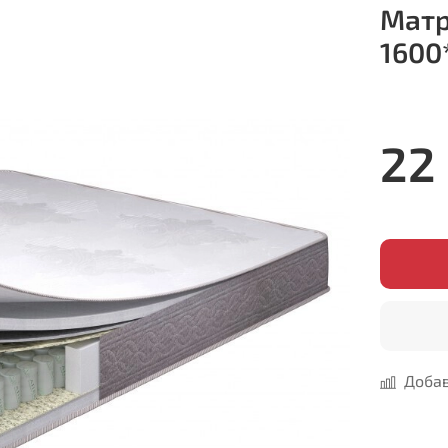
Матр
1600
22
Добав