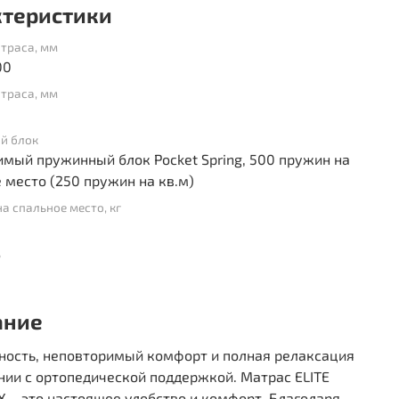
ктеристики
траса, мм
00
траса, мм
й блок
мый пружинный блок Pocket Spring, 500 пружин на
 место (250 пружин на кв.м)
на спальное место, кг
ь
ание
ность, неповторимый комфорт и полная релаксация
нии с ортопедической поддержкой. Матрас ELITE
IX – это настоящее удобство и комфорт. Благодаря