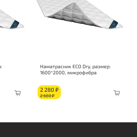
рузка на спальное место 120 кг
ткость стороны 1: средняя
ткость стороны 2: средняя
о слоям:
опедическая угольная пена Flex Foam 30 мм
eSupport
ляционный слой
:
Наматрасник ECO Dry, размер:
к независимых пружин «Pocket Spring»
1600*2000, микрофибра
ляционный слой
eSupport
2 280 ₽
опедическая угольная пена Flex Foam 30 мм
2 680 ₽
об из ППУ
лет