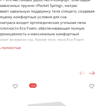
зависимых пружин «Pocket Spring», матрас
ивает идеальную поддержку тела спящего, создавая
оящему комфортные условия для сна.
 матраса входит ортопедическая угольная пена
 плотности Eco Foam, обеспечивающая полную
проницаемость и максимально комфортный
мат во время сна. Кроме того, пена Eco Foam
 матрасу дополнительную упругость и улучшенную
ь полностью
у тела по время сна и отдыха.
й чехол выполнен из премиального трикотажа,
нного по технологии "глубокой стёжки", что придаёт
тельный комфорт спальному месту.
 независимых пружин на одно спальное место (250
жин на кв.м)
-15%
ококачественные материалы
кальный дизайн чехла
ленный короб по периметру
сота 260 мм