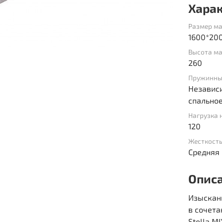
Хара
Размер ма
1600*20
Высота ма
260
Пружинны
Независи
спальное
Нагрузка 
120
Жесткост
Средняя
Опис
Изыскан
в сочета
Stella M