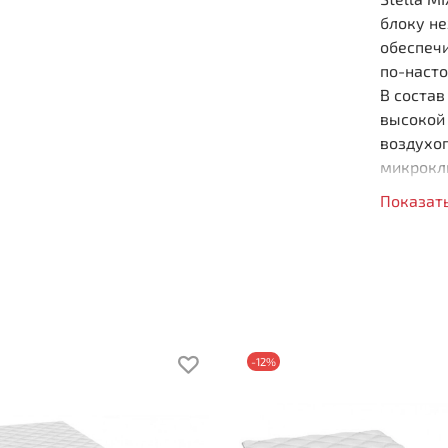
блоку не
обеспеч
по-наст
В состав
высокой
воздухо
микрокли
придает
Показат
поддержк
Объёмны
простёга
дополни
500
пру
-12%
Выс
Уни
Уси
Вы