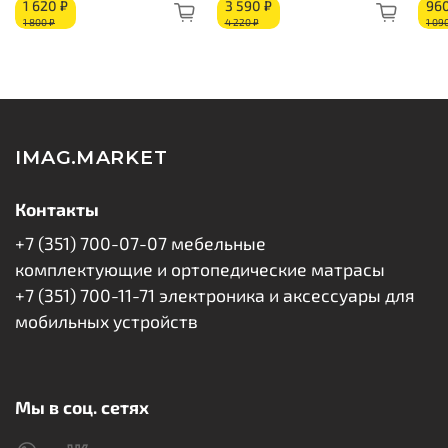
1 620 ₽
3 590 ₽
960
Высокоэластичная ортопедическая пена EcoSoft
1 800 ₽
4 220 ₽
1 09
30 мм
Изоляционный слой
Блок независимых пружин «Pocket Spring»
Изоляционный слой
Высокоэластичная ортопедическая пена EcoSoft
30 мм
IMAG.MARKET
Короб из ППУ
Бурлет
Контакты
+7 (351) 700-07-07 мебельные
комплектующие и ортопедические матрасы
+7 (351) 700-11-71 электроника и аксессуары для
мобильных устройств
Мы в соц. сетях