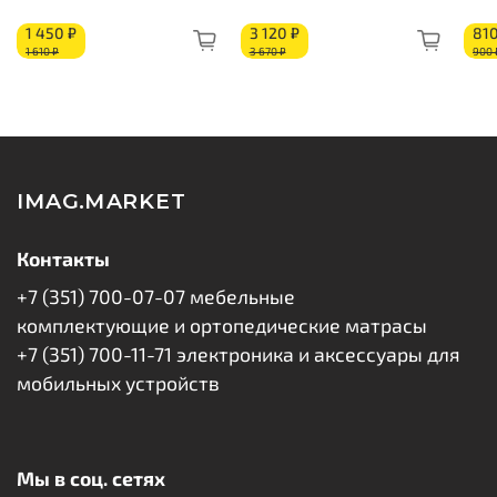
Жесткость стороны 1: мягкая
Жесткость стороны 2: средняя
1 450 ₽
3 120 ₽
810
1 610 ₽
3 670 ₽
900 
Состав по слоям:
Ортопедическая пена: 15 мм
Изоляционный слой
Блок независимых пружин «Pocket Spring»
Изоляционный слой
IMAG.MARKET
Кокосовое волокно: 10 мм
Ортопедическая пена: 15 мм
Контакты
Короб из ППУ
+7 (351) 700-07-07 мебельные
Бурлет
комплектующие и ортопедические матрасы
+7 (351) 700-11-71 электроника и аксессуары для
мобильных устройств
Мы в соц. сетях