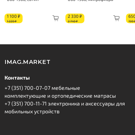
Высота 290 мм
Нагрузка на спальное место 130 кг
Жесткость стороны 1: средняя
1 100 ₽
2 330 ₽
650
Жесткость стороны 2: средняя
1 220 ₽
2 740 ₽
730 
Состав по слоям:
Ортофайбер: 20 мм
Кокосовое волокно: 10 мм
Изоляционный слой
IMAG.MARKET
Высокий независимый пружинный блок высотой
200 мм
Контакты
Изоляционный слой
+7 (351) 700-07-07 мебельные
Ортофайбер: 20 мм
комплектующие и ортопедические матрасы
Короб из ППУ
+7 (351) 700-11-71 электроника и аксессуары для
Бурлет
мобильных устройств