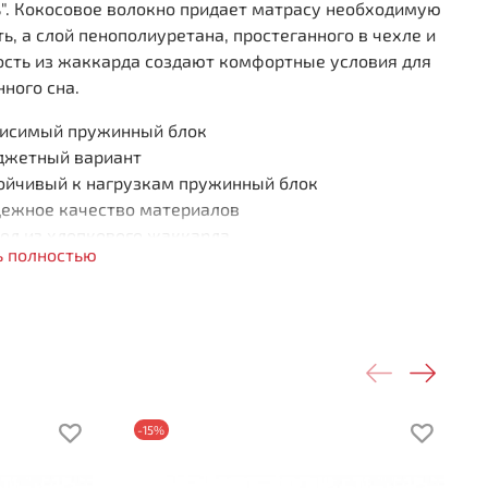
". Кокосовое волокно придает матрасу необходимую
ь, а слой пенополиуретана, простеганного в чехле и
ость из жаккарда создают комфортные условия для
ного сна.
исимый пружинный блок
джетный вариант
ойчивый к нагрузкам пружинный блок
ежное качество материалов
ол из хлопкового жаккарда
ь полностью
ота 210 мм
рузка на спальное место 100 кг
ткость стороны 1: средняя
ткость стороны 2: средняя
о слоям:
ополиуретан: 20 мм
-15%
осовое волокно: 10 мм
ляционный слой