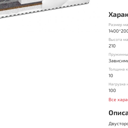
Хара
Размер ма
1400*20
Высота ма
210
Пружинны
Зависим
Толщина к
10
Нагрузка 
100
Все хар
Опис
Двустор