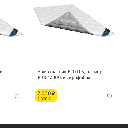
жинный блок «Боннель»
ляционный слой
осовое волокно: 10 мм
ополиуретан: 20 мм
об из ППУ
:
Наматрасник ECO Dry, размер:
1400*2000, микрофибра
2 000 ₽
2 360 ₽