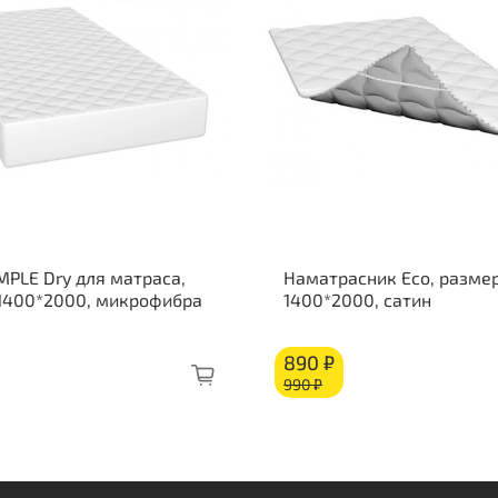
Пру
Изо
Кок
Пен
Кор
MPLE Dry для матраса,
Наматрасник Eco, размер
 1400*2000, микрофибра
1400*2000, сатин
890 ₽
990 ₽