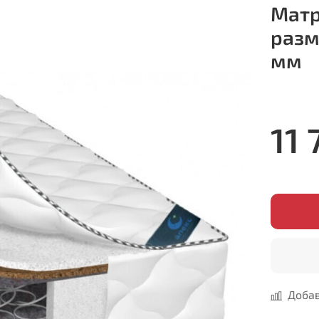
Матр
разм
мм
11 
Добав