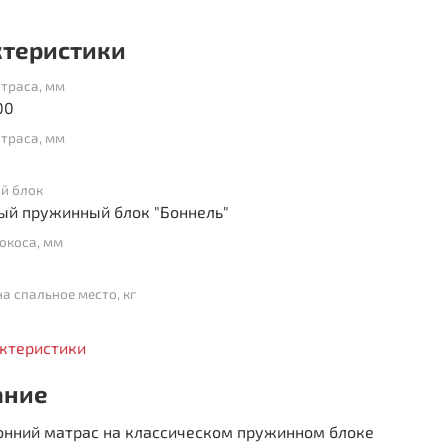
ктеристики
траса, мм
00
траса, мм
й блок
ый пружинный блок "Боннель"
окоса, мм
на спальное место, кг
актеристики
ание
онний матрас на классическом пружинном блоке