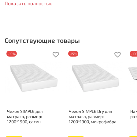
Показать полностью
Высота 210 мм
Нагрузка на спальное место 100 кг
Жесткость стороны 1: средняя
Жесткость стороны 2: средняя
Состав по слоям:
Сопутствующие товары
Пенополиуретан: 20 мм
-10%
-15%
-10
Кокосовое волокно: 10 мм
Изоляционный слой
Пружинный блок «Боннель»
Изоляционный слой
Кокосовое волокно: 10 мм
Пенополиуретан: 20 мм
Короб из ППУ
Чехол SIMPLE для
Чехол SIMPLE Dry для
На
матраса, размер:
матраса, размер:
раз
1200*1900, сатин
1200*1900, микрофибра