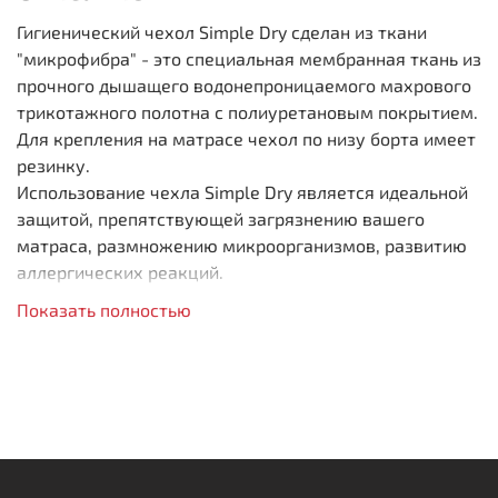
Гигиенический чехол Simple Dry сделан из ткани
"микрофибра" - это специальная мембранная ткань из
прочного дышащего водонепроницаемого махрового
трикотажного полотна с полиуретановым покрытием.
Для крепления на матрасе чехол по низу борта имеет
резинку.
Использование чехла Simple Dry является идеальной
защитой, препятствующей загрязнению вашего
матраса, размножению микроорганизмов, развитию
аллергических реакций.
Показать полностью
Защищает от загрязнений
Крепление: «простыня на резинке»
Легко поддаётся стирке
Сохраняет чистоту
Воздухопроницаемость