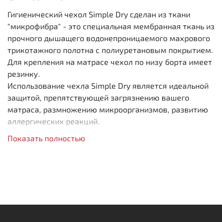
Гигиенический чехол Simple Dry сделан из ткани
"микрофибра" - это специальная мембранная ткань из
прочного дышащего водонепроницаемого махрового
трикотажного полотна с полиуретановым покрытием.
Для крепления на матрасе чехол по низу борта имеет
резинку.
Использование чехла Simple Dry является идеальной
защитой, препятствующей загрязнению вашего
матраса, размножению микроорганизмов, развитию
аллергических реакций.
Показать полностью
Защищает от загрязнений
Крепление: «простыня на резинке»
Легко поддаётся стирке
Сохраняет чистоту
Воздухопроницаемость