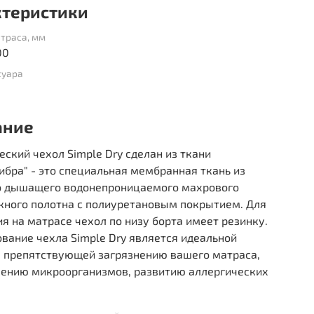
ктеристики
траса, мм
00
суара
ание
еский чехол Simple Dry сделан из ткани
бра" - это специальная мембранная ткань из
о дышащего водонепроницаемого махрового
жного полотна с полиуретановым покрытием. Для
я на матрасе чехол по низу борта имеет резинку.
вание чехла Simple Dry является идеальной
, препятствующей загрязнению вашего матраса,
ению микроорганизмов, развитию аллергических
.