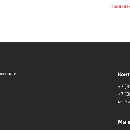
Защ
Показат
Кре
Лег
Сох
Воз
альности
Конт
+7 (
+7 (
моби
Мы в