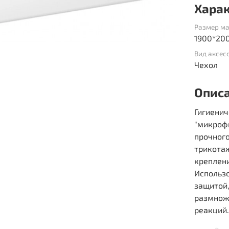
Хара
Размер ма
1900*20
Вид аксес
Чехол
Опис
Гигиенич
"микрофи
прочног
трикота
креплени
Использо
защитой
размнож
реакций