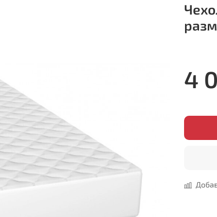
Чехо
разм
4 
Добав