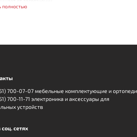
ищает от загрязнений
ь полностью
пление: «простыня на резинке»
ко поддаётся стирке
раняет чистоту
духопроницаемость
акты
351) 700-07-07 мебельные комплектующие и ортопед
351) 700-11-71 электроника и аксессуары для
льных устройств
 соц. сетях