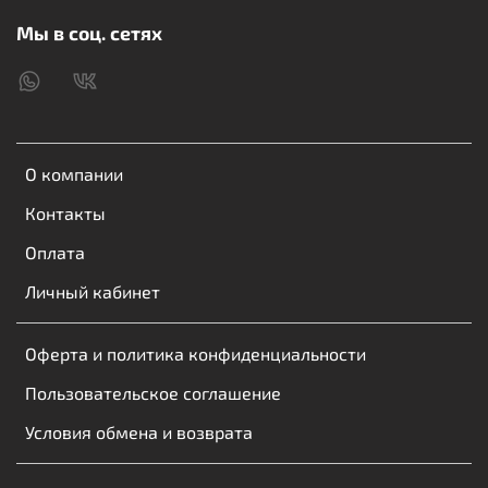
AFC;
Материал корпуса: огнестойкий PC+ABS
;
Мы в соц. сетях
Цвет: прозрачный черный
.
Надежное автомобильное зарядное устройство
BOROFONE BZ23 – отличный выбор для быстрой
зарядки в дороге. Обеспечивает безопасную и
О компании
эффективную зарядку ваших устройств.
Контакты
Оплата
Личный кабинет
Оферта и политика конфиденциальности
Пользовательское соглашение
Условия обмена и возврата